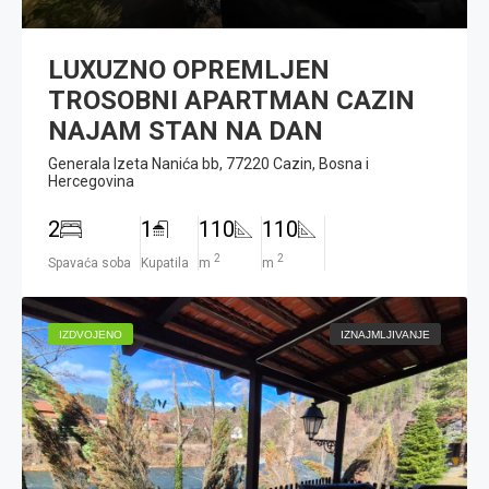
LUXUZNO OPREMLJEN
TROSOBNI APARTMAN CAZIN
NAJAM STAN NA DAN
Generala Izeta Nanića bb, 77220 Cazin, Bosna i
Hercegovina
2
1
110
110
2
2
Spavaća soba
Kupatila
m
m
IZDVOJENO
IZNAJMLJIVANJE