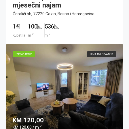
mjesečni najam
Ćoralići bb, 77220 Cazin, Bosna i Hercegovina
1
100
536
2
2
Kupatila
m
m
IZDVOJENO
IZNAJMLJIVANJE
KM 120,00
2
KM 120.00 / m