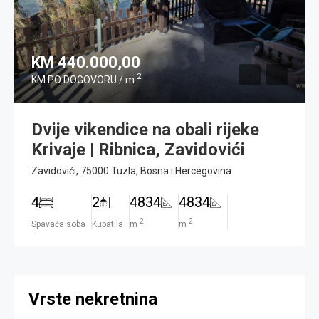
KM 440.000,00
2
KM PO DOGOVORU / m
Dvije vikendice na obali rijeke
Krivaje | Ribnica, Zavidovići
Zavidovići, 75000 Tuzla, Bosna i Hercegovina
4
2
4834
4834
2
2
Spavaća soba
Kupatila
m
m
Vrste nekretnina