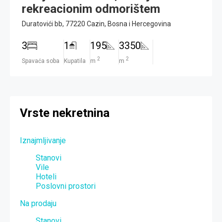
rekreacionim odmorištem
Duratovići bb, 77220 Cazin, Bosna i Hercegovina
3
1
195
3350
2
2
Spavaća soba
Kupatila
m
m
Vrste nekretnina
Iznajmljivanje
Stanovi
Vile
Hoteli
Poslovni prostori
Na prodaju
Stanovi