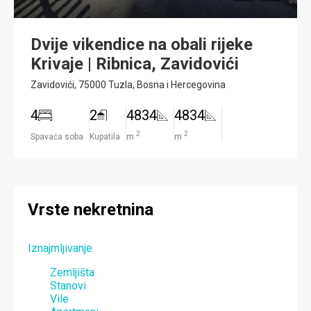
Dvije vikendice na obali rijeke
Krivaje | Ribnica, Zavidovići
Zavidovići, 75000 Tuzla, Bosna i Hercegovina
4
2
4834
4834
2
2
Spavaća soba
Kupatila
m
m
Vrste nekretnina
Iznajmljivanje
Zemljišta
Stanovi
Vile