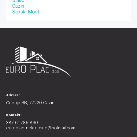
Bihać
Cazin
Sanski Most
Adresa:
Ćuprija BB, 77220 Cazin.
Kontakt:
387 61 786 860
europlac-nekretnine@hotmail.com