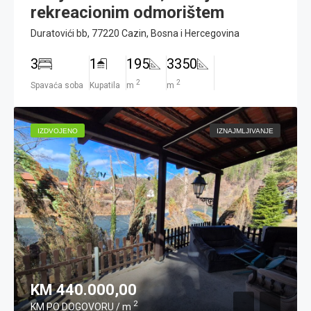
rekreacionim odmorištem
Duratovići bb, 77220 Cazin, Bosna i Hercegovina
3
1
195
3350
2
2
Spavaća soba
Kupatila
m
m
IZDVOJENO
IZNAJMLJIVANJE
KM 440.000,00
2
KM PO DOGOVORU / m