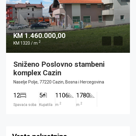
KM 1.460.000,00
2
KM 1320 / m
Sniženo Poslovno stambeni
komplex Cazin
Naselje Polje, 77220 Cazin, Bosna i Hercegovina
12
5
1106
1780
2
2
Spavaća soba
Kupatila
m
m