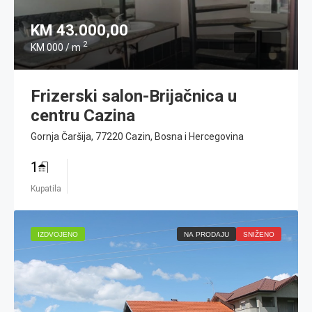
KM 43.000,00
2
KM 000 / m
Frizerski salon-Brijačnica u
centru Cazina
Gornja Čaršija, 77220 Cazin, Bosna i Hercegovina
1
Kupatila
IZDVOJENO
NA PRODAJU
SNIŽENO