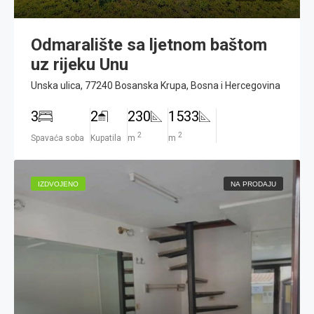
Odmaralište sa ljetnom baštom
uz rijeku Unu
Unska ulica, 77240 Bosanska Krupa, Bosna i Hercegovina
3
2
230
1533
2
2
Spavaća soba
Kupatila
m
m
IZDVOJENO
NA PRODAJU