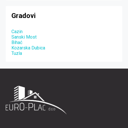
Gradovi
Cazin
Sanski Most
Bihać
Kozarska Dubica
Tuzla