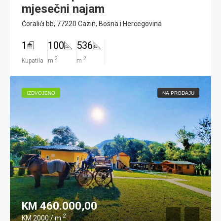
mjesečni najam
Ćoralići bb, 77220 Cazin, Bosna i Hercegovina
1
100
536
2
2
Kupatila
m
m
IZDVOJENO
NA PRODAJU
KM 460.000,00
2
KM 2000 / m