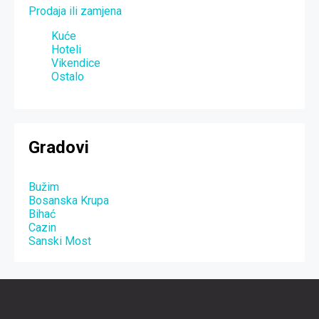
Prodaja ili zamjena
Kuće
Hoteli
Vikendice
Ostalo
Gradovi
Bužim
Bosanska Krupa
Bihać
Cazin
Sanski Most