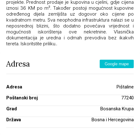
projekte. Prednost prodaje je kupovina u cjelini, gdje cijena
iznosi 36 KM po m². Također postoji mogućnost kupovine
određenog dijela zemljišta uz dogovor oko cijene po
kvadratnom metru. Sva neophodna infrastruktura nalazi se u
neposrednoj blizini, što dodatno povećava vrijednost i
mogućnosti iskorištenja ove nekretnine. Vlasnička
dokumentacija je uredna i odmah prevodiva bez ikakvih
tereta. Iskoritstite priliku..
Adresa
Google mape
Adresa
Pištaline
Poštanski broj
77240
Grad
Bosanska Krupa
Država
Bosna i Hercegovina