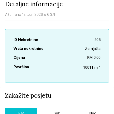
Detaljne informacije
Ažurirano 12. Jun 2026 u 6:37h
ID Nekretnine
205
Vrsta nekretnine
Zemljišta
Cijena
KM 0,00
2
Površina
10011 m
Zakažite posjetu
Pet
Sub
Ned