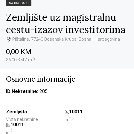
NA PRODAJU
Zemljište uz magistralnu
cestu-izazov investitorima
Pištaline, 77240 Bosanska Krupa, Bosna i Hercegovina
0,00 KM
2
36.00 KM / m
Osnovne informacije
ID Nekretnine:
205
Zemljišta
10011
2
Vrsta nekretnine
m
10011
2
m