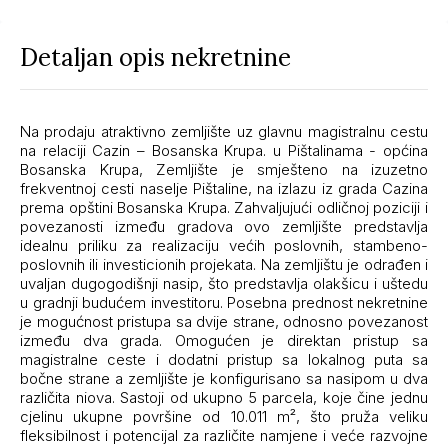
Detaljan opis nekretnine
Na prodaju atraktivno zemljište uz glavnu magistralnu cestu
na relaciji Cazin – Bosanska Krupa. u Pištalinama - općina
Bosanska Krupa, Zemljište je smješteno na izuzetno
frekventnoj cesti naselje Pištaline, na izlazu iz grada Cazina
prema opštini Bosanska Krupa. Zahvaljujući odličnoj poziciji i
povezanosti između gradova ovo zemljište predstavlja
idealnu priliku za realizaciju većih poslovnih, stambeno-
poslovnih ili investicionih projekata. Na zemljištu je odrađen i
uvaljan dugogodišnji nasip, što predstavlja olakšicu i uštedu
u gradnji budućem investitoru. Posebna prednost nekretnine
je mogućnost pristupa sa dvije strane, odnosno povezanost
između dva grada. Omogućen je direktan pristup sa
magistralne ceste i dodatni pristup sa lokalnog puta sa
bočne strane a zemljište je konfigurisano sa nasipom u dva
različita niova. Sastoji od ukupno 5 parcela, koje čine jednu
cjelinu ukupne površine od 10.011 m², što pruža veliku
fleksibilnost i potencijal za različite namjene i veće razvojne